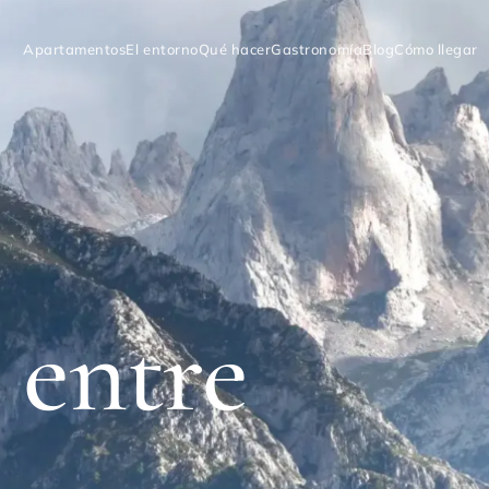
Apartamentos
El entorno
Qué hacer
Gastronomía
Blog
Cómo llegar
 entre
s