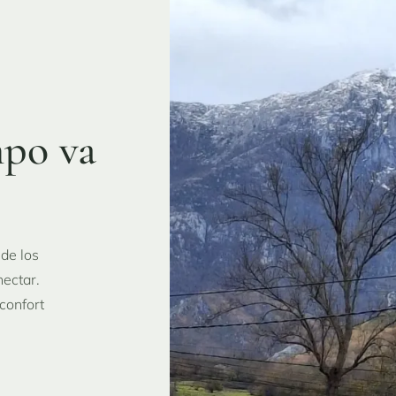
mpo va
 de los
nectar.
confort