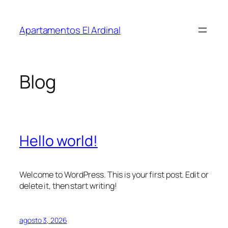
Saltar
al
Apartamentos El Ardinal
contenido
Blog
Hello world!
Welcome to WordPress. This is your first post. Edit or
delete it, then start writing!
agosto 3, 2026